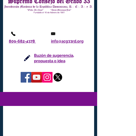
809-682-4378
info@scg33rd.org
Buzón de sugerencia,
propuesta o idea