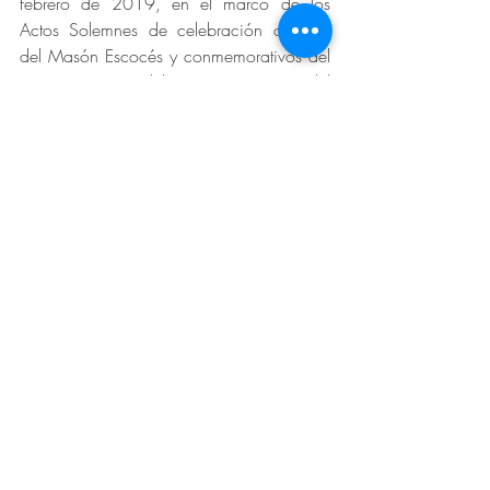
febrero de 2019, en el marco de los 
Actos Solemnes de celebración del Día 
del Masón Escocés y conmemorativos del 
158 Aniversario del Supremo Consejo del 
Grado 33.
Entradas recientes
Ver todo