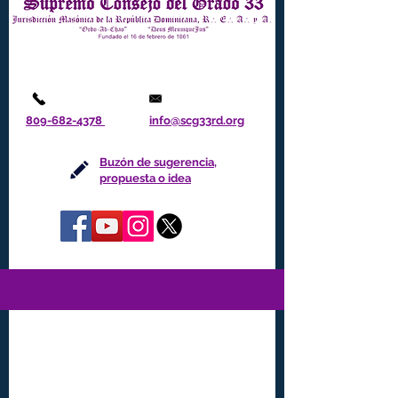
809-682-4378
info@scg33rd.org
Buzón de sugerencia,
propuesta o idea