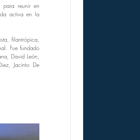
 para reunir en 
a activa en la 
a, filantrópica, 
nal. Fue fundado 
na, David León, 
ez, Jacinto De 