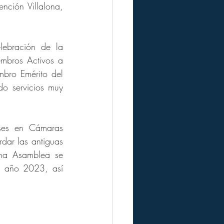
ión Villalona, 
ebración de la 
bros Activos a 
bro Emérito del 
o servicios muy 
ses en Cámaras 
dar las antiguas 
cha Asamblea se 
l año 2023, así 