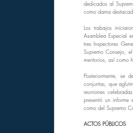
dedicados al Suprem
como dama destacad
Los trabajos inicia
Asamblea Especial e
tres Inspectores Gen
Supremo Consejo, el 
meritorios, así como 
Posteriormente, se 
conjuntas, que agluti
reuniones celebrada
presentó un informe
como del Supremo Co
ACTOS PÚBLICOS