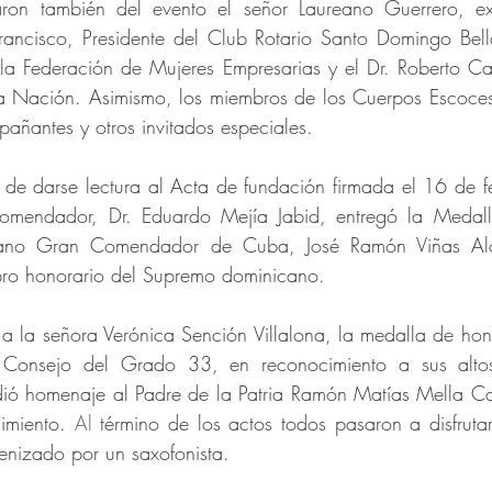
paron también del evento el señor Laureano Guerrero, e
ancisco, Presidente del Club Rotario Santo Domingo Bella
la Federación de Mujeres Empresarias y el Dr. Roberto Cas
a Nación. Asimismo, los miembros de los Cuerpos Escoces
añantes y otros invitados especiales.
 de darse lectura al Acta de fundación firmada el 16 de 
mendador, Dr. Eduardo Mejía Jabid, entregó la Medall
ano Gran Comendador de Cuba, José Ramón Viñas Alo
ro honorario del Supremo dominicano. 
 a la señora Verónica Sención Villalona, la medalla de hono
onsejo del Grado 33, en reconocimiento a sus altos 
ndió homenaje al Padre de la Patria Ramón Matías Mella Cas
imiento.
 Al
 término de los actos todos pasaron a disfrutar
enizado por un saxofonista.