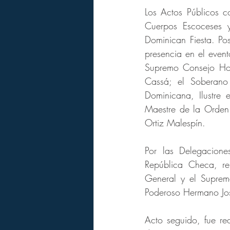
Los Actos Públicos c
Cuerpos Escoceses 
Dominican Fiesta. Pos
presencia en el even
Supremo Consejo Home
Cassá; el Soberano
Dominicana, Ilustre
Maestre de la Orden
Ortiz Malespín.
Por las Delegacione
República Checa, re
General y el Suprem
Poderoso Hermano Jo
Acto seguido, fue rec