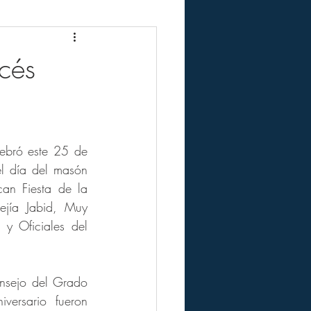
cés
ebró este 25 de 
l día del masón 
an Fiesta de la 
jía Jabid, Muy 
 Oficiales del 
nsejo del Grado 
ersario fueron 