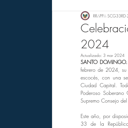
RR∴PP∴ SCG33RD
Celebraci
2024
Actualizado:
3 mar 2024
SANTO DOMINGO.
febrero de 2024, su 
escocés, con una ser
Ciudad Capital. Tod
Poderoso Soberano G
Supremo Consejo del
Este año, por dispos
33 de la República