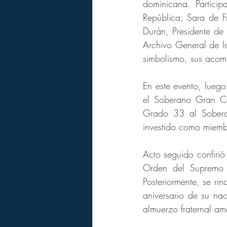
dominicana. Partici
República; Sara de Fr
Durán, Presidente de 
Archivo General de l
simbolismo, sus acomp
En este evento, luego
el Soberano Gran Co
Grado 33 al Sober
investido como miemb
Acto seguido confirió
Orden del Supremo C
Posteriormente, se ri
aniversario de su nac
almuerzo fraternal am