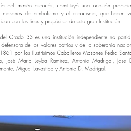
día del masón escocés, constituyó una ocasión propicia
s masones del simbolismo y el escocismo, que hacen vid
ican con los fines y propósitos de esta gran Institución.
l Grado 33 es una institución independiente no partidist
a, defensora de los valores patrios y de la soberanía nacio
1861 por los Ilustrísimos Caballeros Masones Pedro Santa
a, José María Leyba Ramírez, Antonio Madrigal, Jose Di
lmonte, Miguel Lavastida y Antonio D. Madrigal.