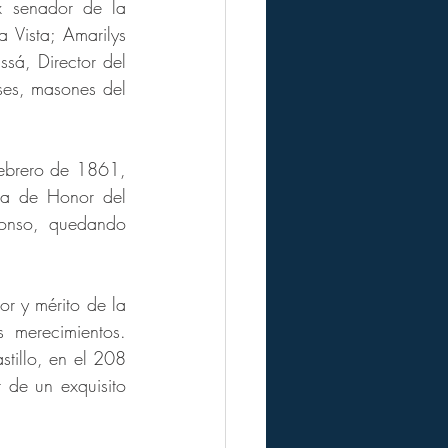
x senador de la 
 Vista; Amarilys 
sá, Director del 
es, masones del 
febrero de 1861, 
a de Honor del 
nso, quedando 
r y mérito de la 
merecimientos. 
tillo, en el 208 
 de un exquisito 