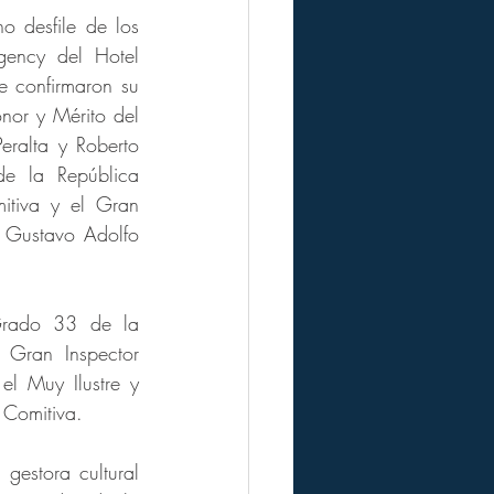
 desfile de los 
ncy del Hotel 
e confirmaron su 
or y Mérito del 
ralta y Roberto 
e la República 
tiva y el Gran 
Gustavo Adolfo 
Grado 33 de la 
Gran Inspector 
 Muy Ilustre y 
Comitiva.
gestora cultural 