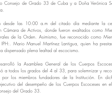
o Consejo de Grado 33 de Cuba y a Doña Verónica Senc
a.
ron desde las 10:00 a.m del citado día mediante la cel
n Cámara de Activos, donde fueron exaltados como Miem
erales de la Orden. Asimismo, fue reconocido como Miem
IPH:. Mario Manuel Martínez Lantigua, quien ha prestad
ha dispensado plena lealtad al escocismo.
desarrolló la Asamblea General de los Cuerpos Escoce
nó a todos los grados del 4 al 33, para solemnizar y recor
s por los miembros fundadores de la Institución. En di
 ejecutivo del desempeño de los Cuerpos Escoceses en e
nsejo del Grado 33.