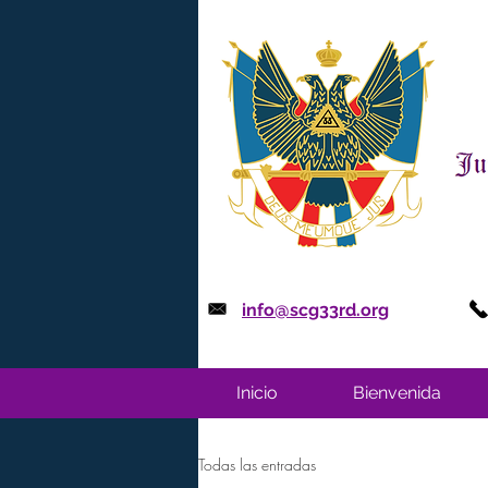
info@scg33rd.org
Inicio
Bienvenida
Todas las entradas