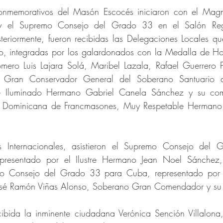
onmemorativos del Masón Escocés iniciaron con el Magno
y el Supremo Consejo del Grado 33 en el Salón Rege
teriormente, fueron recibidas las Delegaciones Locales qu
to, integradas por los galardonados con la Medalla de Hon
ro Luis Lajara Solá, Maribel Lazala, Rafael Guerrero Pe
 Gran Conservador General del Soberano Santuario d
 e Iluminado Hermano Gabriel Canela Sánchez y su comi
 Dominicana de Francmasones, Muy Respetable Hermano 
s Internacionales, asistieron el Supremo Consejo del 
presentado por el Ilustre Hermano Jean Noel Sánchez, 
o Consejo del Grado 33 para Cuba, representado por el
sé Ramón Viñas Alonso, Soberano Gran Comendador y su 
ibida la inminente ciudadana Verónica Sención Villalona, 