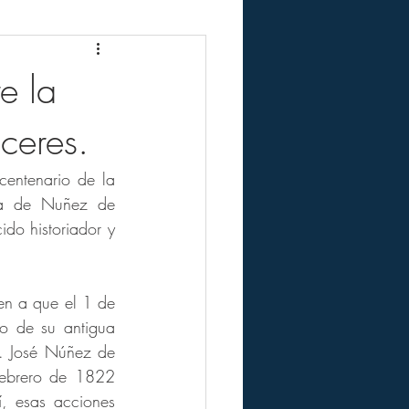
e la
ceres.
ntenario de la 
ica de Nuñez de 
do historiador y 
en a que el 1 de 
 de su antigua 
r. José Núñez de 
febrero de 1822 
, esas acciones 