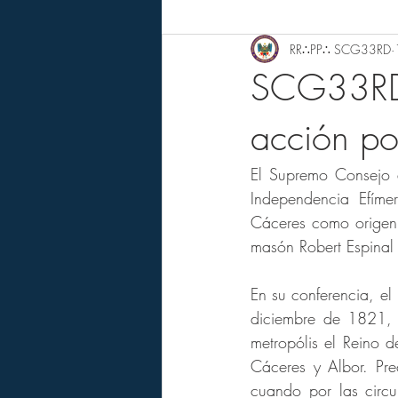
RR∴PP∴ SCG33RD
SCG33RD a
acción po
El Supremo Consejo 
Independencia Efíme
Cáceres como origen d
masón Robert Espinal
En su conferencia, el
diciembre de 1821, 
metropólis el Reino d
Cáceres y Albor. Pre
cuando por las circu