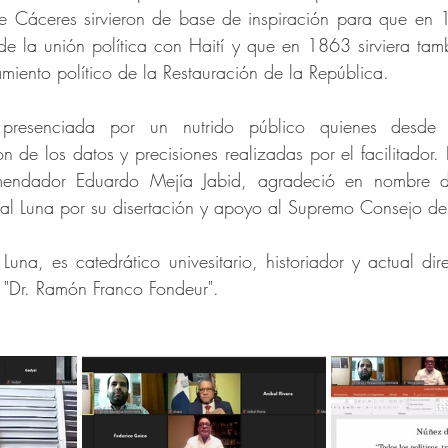
e Cáceres sirvieron de base de inspiración para que en 1
 de la unión política con Haití y que en 1863 sirviera ta
amiento político de la Restauración de la República.
presenciada por un nutrido público quienes desde su
ron de los datos y precisiones realizadas por el facilitador
ndador Eduardo Mejía Jabid, agradeció en nombre de
inal Luna por su disertación y apoyo al Supremo Consejo d
 Luna, es catedrático univesitario, historiador y actual dir
 "Dr. Ramón Franco Fondeur".