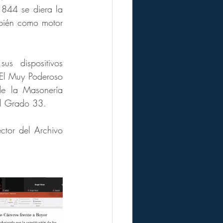
844 se diera la 
mbién como motor 
s dispositivos 
. El Muy Poderoso 
 la Masonería 
el Grado 33.
ector del Archivo 