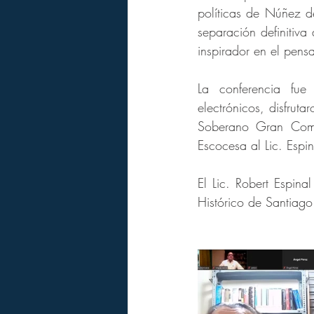
políticas de Núñez d
separación definitiva
inspirador en el pens
La conferencia fue 
electrónicos, disfruta
Soberano Gran Come
Escocesa al Lic. Esp
El Lic. Robert Espinal
Histórico de Santiago