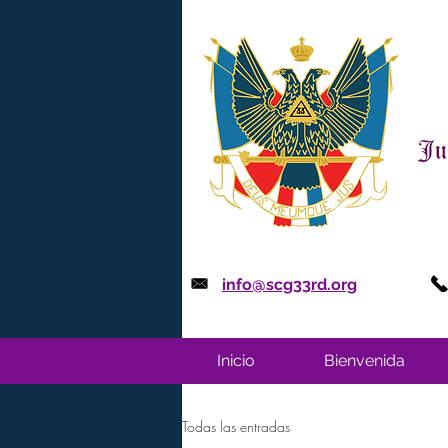
info@scg33rd.org
Inicio
Bienvenida
Todas las entradas