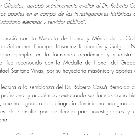
 Oficiales, aprobó unánimemente exaltar al Dr. Roberto C
sos aportes en el campo de las investigaciones históricas d
iudadano ejemplar y servidor público
”.
reconoció con la Medalla de Honor y Mérito de la Ord
de Soberanos Príncipes Rosacruz Redención y Gólgota No
oria ejemplar en la formación académica y ritualista 
te, fue reconocido con la Medalla de Honor del Grado 3
ael Santana Viñas, por su trayectoria masónica y aportes 
 lectura a la semblanza del Dr. Roberto Cassá Bernaldo d
l profesional y académico destacando sus facetas como histor
, que ha legado a la bibliografía dominicana una gran col
tes de consulta por excelencia para investigadores y e
ana.