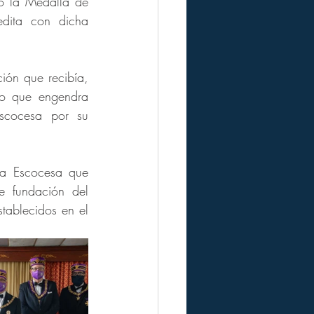
 la Medalla de 
dita con dicha 
ión que recibía, 
o que engendra 
cocesa por su 
a Escocesa que 
 fundación del 
ablecidos en el 