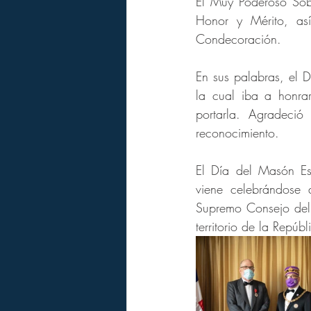
El Muy Poderoso Sob
Honor y Mérito, as
Condecoración.
En sus palabras, el D
la cual iba a honra
portarla. Agradeci
reconocimiento.
El Día del Masón Es
viene celebrándose 
Supremo Consejo del 
territorio de la Repú