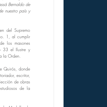
assá Bernaldo de 
e nuestro país y 
en del Supremo 
. 1, al cumplir 
de los masones 
3 el Ilustre y 
a la Orden.
e Quirós, donde 
iador, escritor, 
ección de obras 
studiosos de la 