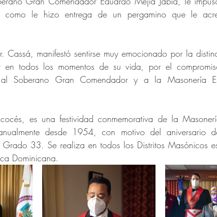
erano Gran Comendador Eduardo Mejía Jabid, le impuso
í como le hizo entrega de un pergamino que le acre
r. Cassá, manifestó sentirse muy emocionado por la distinc
r en todos los momentos de su vida, por el compromis
ó al Soberano Gran Comendador y a la Masonería Es
cocés, es una festividad conmemorativa de la Masonerí
anualmente desde 1954, con motivo del aniversario de
Grado 33. Se realiza en todos los Distritos Masónicos est
blica Dominicana.