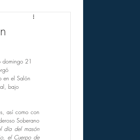
n
o domingo 21 
orgó 
o en el Salón 
al, bajo 
es, así como con 
oderoso Soberano 
el día del masón 
o, el Cuerpo de 