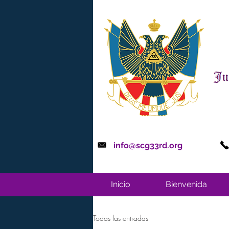
info@scg33rd.org
Inicio
Bienvenida
Todas las entradas