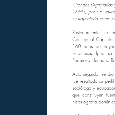
Grandes Dignatarios y
Quirós, por sus valio
su trayectoria como c
Posteriormente, se 
Consejo al Capítulo 
160 años de trayect
escoceses. Igualmen
Poderoso Hermano Raf
Acto seguido, se dio
fue resaltado su perfi
sociólogo y educador
que constituyen fuen
historiografía dominic