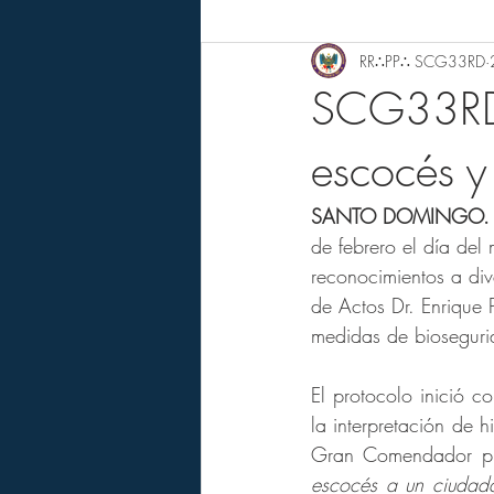
RR∴PP∴ SCG33RD
SCG33RD 
escocés y
SANTO DOMINGO.
de febrero el día de
reconocimientos a div
de Actos Dr. Enrique 
medidas de bioseguri
El protocolo inició c
la interpretación de 
Gran Comendador pr
escocés a un ciudada