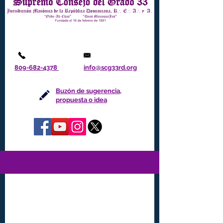
809-682-4378
info@scg33rd.org
Buzón de sugerencia,
propuesta o idea