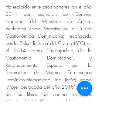
Ha recibido entre otros honores: En el año 
2011 por resolución del Consejo 
Nacional del Ministerio de Cultura 
declarada como Maestra de la Cultura 
Gastronómica Dominicana; reconocida 
por la Bolsa Turística del Caribe (BTC) en 
el 2014 como “Embajadora de la 
Gastronomía Dominicana”, y 
Reconocimiento Especial por la 
Federación de Mujeres Empresarias 
Dominico-Internacional, Inc. (FEM), como 
“Mujer destacada del año 2018”; autora 
de tres libros de cocina intitulados 
“Cocina Fácil”, “Entremeses Fáciles para 
Ti”, y “La Olla Mágica de Esperanza 
Lithgow”; Directora durante mas de 40 
años de distintos programas por televisión 
para enseñar el arte de la cocina; 