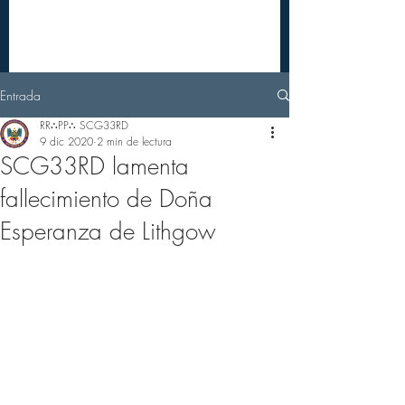
Entrada
RR∴PP∴ SCG33RD
9 dic 2020
2 min de lectura
SCG33RD lamenta
fallecimiento de Doña
Esperanza de Lithgow