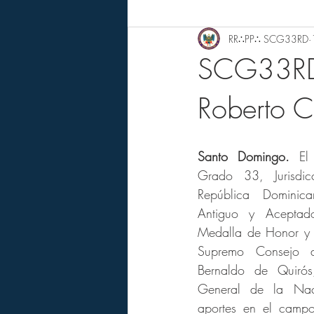
RR∴PP∴ SCG33RD
SCG33RD o
Roberto 
Santo Domingo.
 El
Grado 33, Jurisdic
República Dominica
Antiguo y Aceptado
Medalla de Honor y 
Supremo Consejo a
Bernaldo de Quirós,
General de la Naci
aportes en el campo 