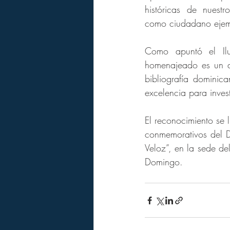
históricas de nuestr
como ciudadano ejemp
Como apuntó el Ilus
homenajeado es un de
bibliografía dominic
excelencia para inves
El reconocimiento se 
conmemorativos del Dí
Veloz”, en la sede d
Domingo.