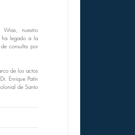
Viñas, nuestro 
 ha legado a la 
de consulta por 
rco de los actos 
r. Enrique Patín 
lonial de Santo 