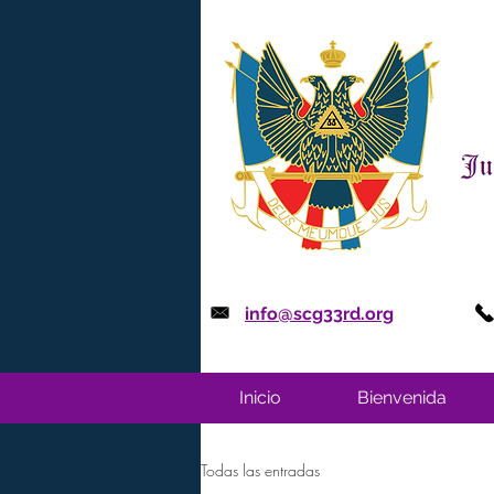
info@scg33rd.org
Inicio
Bienvenida
Todas las entradas