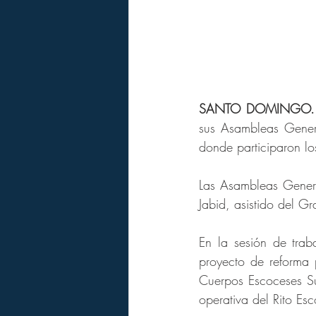
SANTO DOMINGO.
sus Asambleas Genera
donde participaron l
Las Asambleas Gener
Jabid, asistido del G
En la sesión de tra
proyecto de reforma
Cuerpos Escoceses Su
operativa del Rito E