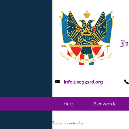
info@scg33rd.org
Inicio
Bienvenida
Todas las entradas