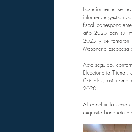
Posteriormente, se ll
informe de gestión co
fiscal correspondient
año 2025 con su imp
2025 y se tomaron en
Masonería Escocesa e
Acto seguido, conform
Eleccionaria Trienal
Oficiales, así como
2028.
Al concluir la sesión
exquisito banquete p