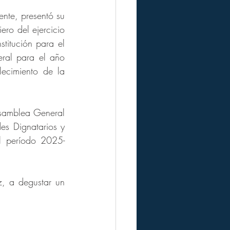
nte, presentó su 
ro del ejercicio 
titución para el 
al para el año 
ecimiento de la 
Asamblea General 
s Dignatarios y 
l período 2025-
z, a degustar un 