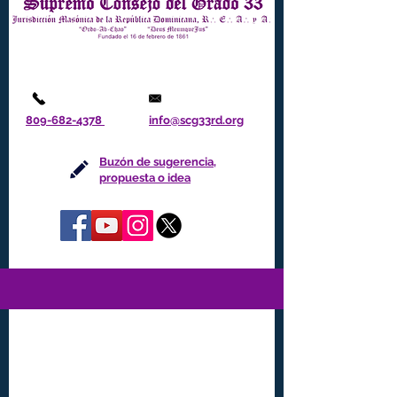
809-682-4378
info@scg33rd.org
Buzón de sugerencia,
propuesta o idea