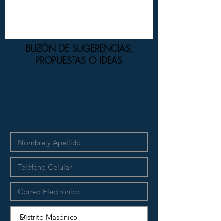
BUZÓN DE SUGERENCIAS,
PROPUESTAS O IDEAS
Tienes alguna sugerencia, propuesta o
idea que quieras presentar al Supremo
Consejo del Grado 33, ánimate y
escríbenos. Tus datos serán manejados
de manera confidencial.