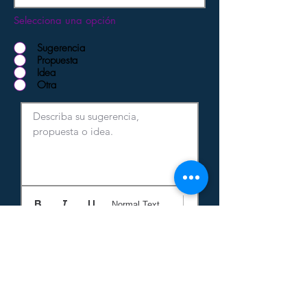
Selecciona una opción
Sugerencia
Propuesta
Idea
Otra
Describa su sugerencia, 
propuesta o idea.
Normal Text
Adjuntar Documento
Tamaño Máximo 5MB