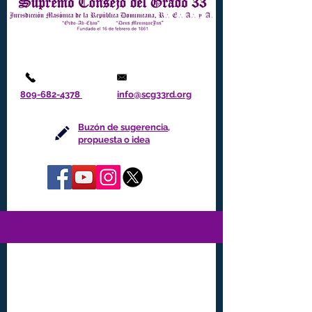
809-682-4378
info@scg33rd.org
Buzón de sugerencia,
propuesta o idea