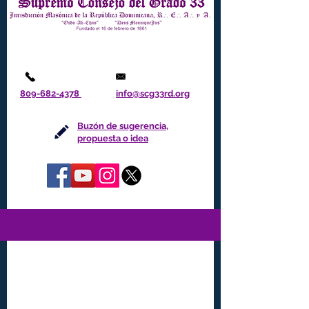
809-682-4378
info@scg33rd.org
Buzón de sugerencia,
propuesta o idea