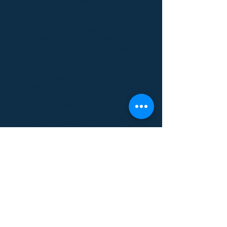
Fomenta entre sus miembros el
ejercicio de la filantropía, el estudio de
la filosofía, la moral universal, el
desarrollo de las facultades
intelectuales y espirituales y la
práctica constante de todas las
virtudes;
Practica la tolerancia, respeta las
opiniones políticas y las creencias
religiosas basadas en la Moral y no
permite en su seno controversias de
carácter religioso o político;
Dedica sus esfuerzos a la búsqueda de
la verdad y la justicia y a servir a sus
semejantes sin distinción de clases o
religión; y
Trabaja en bien de la humanidad, en
especial, de la sociedad dominicana.
Reconoce en la alianza con Potencias
Masónicas regulares simbólicas y Altos
Cuerpos Filosóficos de otros ritos
masónicos regulares en el territorio,
distintos al Rito Escocés Antiguo y
Aceptado, una oportunidad para