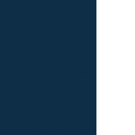
Consejo son los siguientes:
Es una asociación voluntaria, cuyo
origen se pierde en la antigüedad, y
que actualmente agrupa a millones de
miembros;
La consecución de la mayor
perfectibilidad del ser humano;
Reconoce la existencia de un Principio
Creador, Superior, Ideal y Único que
denomina Gran Arquitecto del
Universo, cuya interpretación es
personal y absolutamente libre para
cada Masón;
La creencia en la inmortalidad del
alma y en una vida ulterior a la muerte
orgánica;
La devoción a la Patria y el
acatamiento a las leyes de la
República Dominicana;
Defiende y mantiene como derechos
fundamentales la libertad, la igualdad
y la fraternidad;