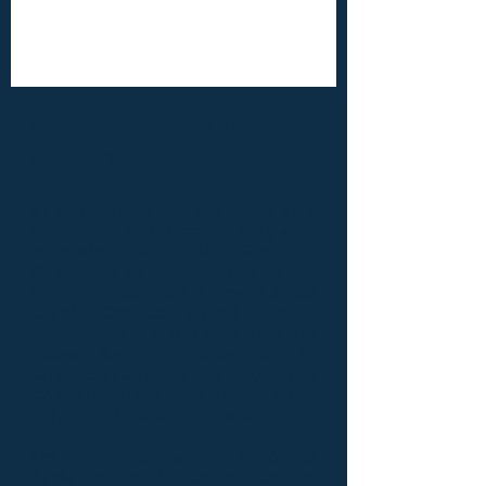
DECLARACIÓN DE
PRINCIPIOS
El Supremo Consejo del Grado 33 y
último del Rito Escocés Antiguo y
Aceptado para la República
Dominicana se estableció el 16 de
febrero de 1861, bajo el imperio de las
Grandes Constituciones del Grado 33
promulgadas en Berlín en 1786, las
cuales fueron revisadas por la
Convención Universal de los Supremos
Consejos reunida en Lausana, Suiza,
del 5 al 22 de Septiembre de 1875.
Los principios Masónicos
fundamentales de nuestro Supremo