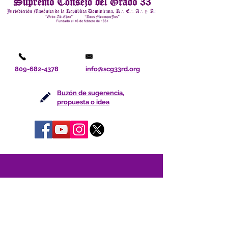
809-682-4378
info@scg33rd.org
Buzón de sugerencia,
propuesta o idea