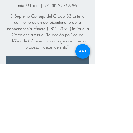
mié, 01 dic
  |  
WEBINAR ZOOM
El Supremo Consejo del Grado 33 ante la
conmemoración del bicentenario de la
Independencia Efímera (1821-2021) invita a la
Conferencia Virtual "La acción política de
Núñez de Cáceres, como origen de nuestro
proceso independentista".
Se ha cerrado la posibilidad de
registrarse
Ver otros eventos
Hora y Lugar
01 dic de 2021, 7:30 p. m. – 9:30 p. m.
WEBINAR ZOOM