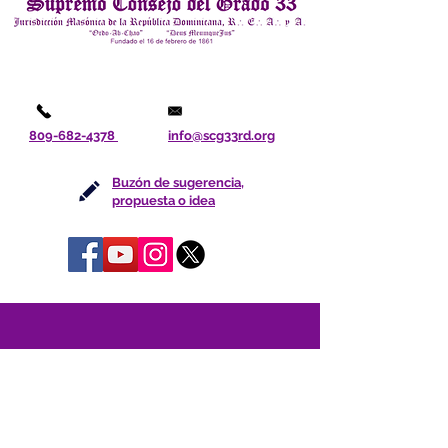
809-682-4378
info@scg33rd.org
Buzón de sugerencia,
propuesta o idea