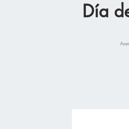
Día d
Asam