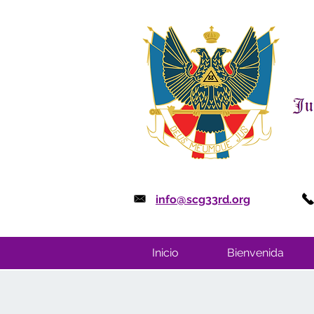
info@scg33rd.org
Inicio
Bienvenida