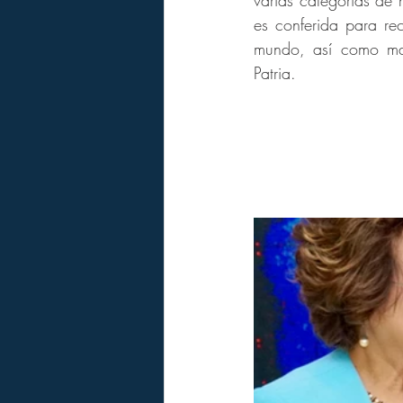
varias categorías de 
es conferida para re
mundo, así como mas
Patria.