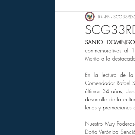
RR∴PP∴ SCG33RD
SCG33RD 
SANTO DOMINGO
conmemorativos al 1
Mérito a la destacada
En la lectura de l
últimos 34 años, desa
desarrollo de la cultu
ferias y promociones d
Nuestro Muy Poderos
Doña Verónica Sención