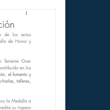
ción
 de los actos 
lla de Honor y 
 Teniente Gran 
Comendador Rafael Santana Viñas, se destacó que Doña Verónica Sención ha contribuido en los 
ón, el fomento y 
harlas, talleres, 
o la Medalla a 
edita su ingreso 