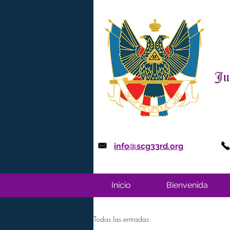
info@scg33rd.org
Inicio
Bienvenida
Todas las entradas