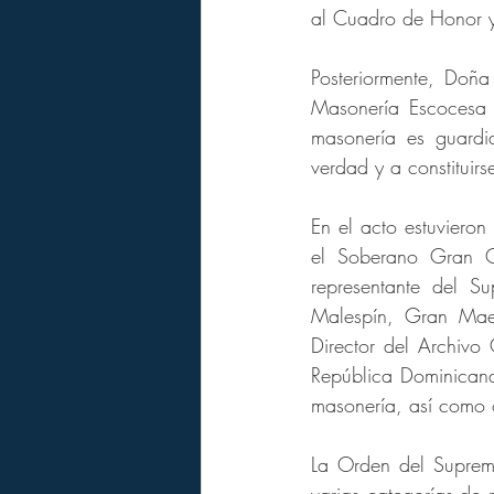
al Cuadro de Honor 
Posteriormente, Doñ
Masonería Escocesa 
masonería es guardi
verdad y a constituirs
En el acto estuviero
el Soberano Gran C
representante del 
Malespín, Gran Maes
Director del Archiv
República Dominicana,
masonería, así como o
La Orden del Suprem