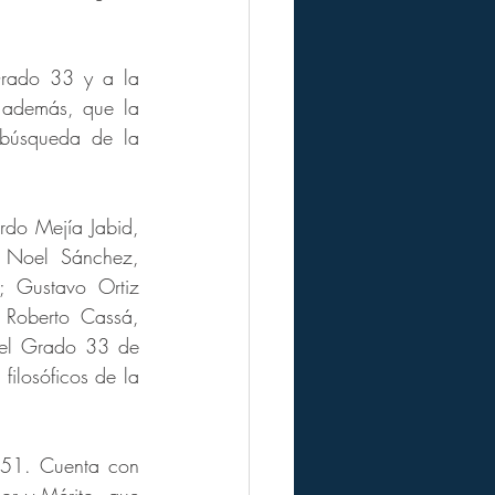
rado 33 y a la 
además, que la 
búsqueda de la 
do Mejía Jabid, 
Noel Sánchez, 
 Gustavo Ortiz 
Roberto Cassá, 
el Grado 33 de 
ilosóficos de la 
51. Cuenta con 