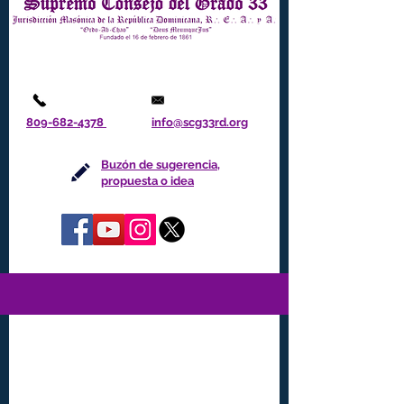
809-682-4378
info@scg33rd.org
Buzón de sugerencia,
propuesta o idea